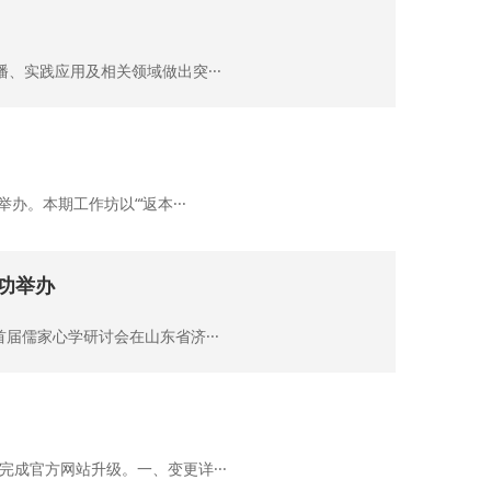
实践应用及相关领域做出突···
办。本期工作坊以“‘返本···
功举办
首届儒家心学研讨会在山东省济···
成官方网站升级。一、变更详···