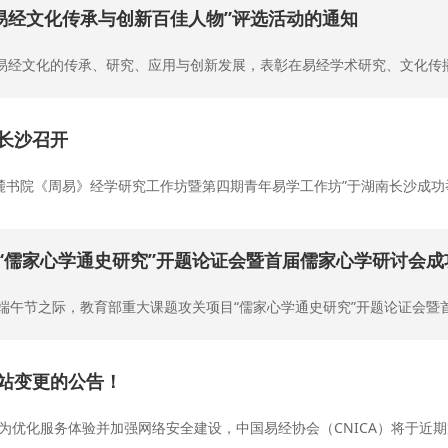
国易经文化传承与创新百佳人物”评选活动的通知
易经文化的传承、研究、应用与创新发展，表彰在易经学术研究、文化传播、
长沙召开
四期岳麓书院《周易》经学研究工作坊暨第四期青年易学工作坊”于湖南长沙成功举
“儒家心学通史研究”开题论证会暨首届儒家心学研讨会成
农历端午节之际，教育部重大课题攻关项目“儒家心学通史研究”开题论证会暨
站变更的公告！
为优化服务体验并加强网络安全建设，中国易经协会（CNICA）将于近期完