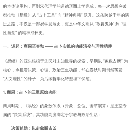
的本体论重构，再到宋代理学的道德形而上学完成，每一次思想突破
都推动《易经》从 “占卜工具” 向 “精神典籍” 跃升。这条跨越千年的演
进之路，不仅是一部易学发展史，更是中华文明从 “敬畏鬼神” 到 “理
性自觉” 的精神成长史。
一、源起：商周至春秋 —— 占卜实践的功能演变与理性萌芽
《易经》的源头根植于先民对未知世界的探索，早期以 “象数占断” 为
核心，承担着决策、心理、政治三重功能，却在春秋时期悄然萌发
“人文理性” 的种子，为后续哲学化转型埋下伏笔。
1. 商周：占卜的三重原始功能
商周时期，《易经》的象数体系（卦象、爻位、蓍草演算）是王室专
属的 “决策系统”，其功能高度绑定于宗教与政治生活：
决策辅助：以卦象断吉凶