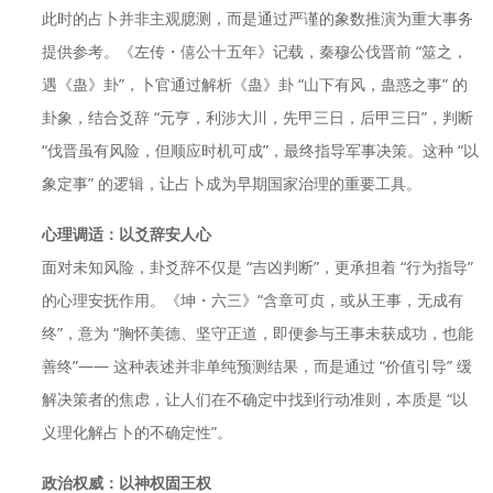
此时的占卜并非主观臆测，而是通过严谨的象数推演为重大事务
提供参考。《左传・僖公十五年》记载，秦穆公伐晋前 “筮之，
遇《蛊》卦”，卜官通过解析《蛊》卦 “山下有风，蛊惑之事” 的
卦象，结合爻辞 “元亨，利涉大川，先甲三日，后甲三日”，判断
“伐晋虽有风险，但顺应时机可成”，最终指导军事决策。这种 “以
象定事” 的逻辑，让占卜成为早期国家治理的重要工具。
心理调适：以爻辞安人心
面对未知风险，卦爻辞不仅是 “吉凶判断”，更承担着 “行为指导”
的心理安抚作用。《坤・六三》“含章可贞，或从王事，无成有
终”，意为 “胸怀美德、坚守正道，即便参与王事未获成功，也能
善终”—— 这种表述并非单纯预测结果，而是通过 “价值引导” 缓
解决策者的焦虑，让人们在不确定中找到行动准则，本质是 “以
义理化解占卜的不确定性”。
政治权威：以神权固王权