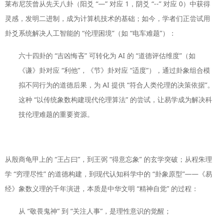
莱布尼茨曾从先天八卦（阳爻 “—” 对应 1，阴爻 “--” 对应 0）中获得
灵感，发明二进制，成为计算机技术的基础；如今，学者们正尝试用
卦爻系统解决人工智能的 “伦理困境”（如 “电车难题”）：
六十四卦的 “吉凶悔吝” 可转化为 AI 的 “道德评估维度”（如
《谦》卦对应 “利他”，《节》卦对应 “适度”），通过卦象组合模
拟不同行为的道德后果，为 AI 提供 “符合人类伦理的决策依据”。
这种 “以传统象数构建现代伦理算法” 的尝试，让易学成为解决科
技伦理难题的重要资源。
从殷商龟甲上的 “王占曰”，到王弼 “得意忘象” 的玄学突破；从程朱理
学 “穷理尽性” 的道德构建，到现代认知科学中的 “卦象原型”——《易
经》象数义理的千年演进，本质是中华文明 “精神自觉” 的过程：
从 “敬畏鬼神” 到 “关注人事”，是理性意识的觉醒；