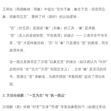
王弼在《周易略例・明象》中提出 “言生于象，象生于意；得意而忘
象，得象而忘言”，重构了对《易经》的认知逻辑：
“言”（卦爻辞）是描述 “象”（卦象）的工具，“象” 是承载
“意”（圣人的道德智慧、宇宙真理）的媒介 —— 三者并非平等关
系，“意” 才是终极目标，“言” 与 “象” 只是通往 “意” 的桥梁，而非
真理本身。
这一观点直接否定了汉儒 “以象定意” 的做法（如汉易认为 “坎卦”
必然对应 “水”“北方”“灾异” 等固定含义），主张 “象” 是灵活的符
号，需通过 “意” 来解读，为易学摆脱 “术数桎梏” 提供了理论依
据。
2. 方法论创新：“一爻为主” 与 “执一统众”
汉儒解《易》依赖 “卦变”“互体”“旁通” 等复杂象数技巧（如通过变动