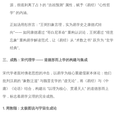
源，彻底剥离了占卜的 “吉凶预测” 属性，赋予《易经》“心性哲
学” 的内涵。
正如汤用彤所言：“王弼扫象言理，实为易学史之康德式转
向”—— 如同康德通过 “哥白尼革命” 重构认识论，王弼通过 “得意
忘象” 重构易学解读范式，让《易经》从 “术数之书” 跃升为 “玄学
经典”。
三、成熟：宋代理学 —— 道德形而上学的构建与集成
宋代学者面对佛老思想的冲击，以易学为核心重建儒家本体论：他们
批判汉易的 “象数泛滥” 与魏晋玄学的 “虚无论”，将《易经》与《中
庸》《论语》结合，构建出 “以理为核心、贯通天人” 的道德形而上
学，标志着易学义理的完全成熟。
1. 周敦颐：太极图说与宇宙生成论