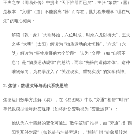
王夫之在《周易外传》中提出 “天下惟器而已矣”，主张 “象数”（器）
是根本，“义理”（道）不能脱离 “器” 而存在，批判程朱理学 “理在气
先” 的唯心倾向：
解读《乾・彖》“大明终始，六位时成，时乘六龙以御天”，王夫
之将 “大明”（太阳）解读为 “物质运动的永恒性”，“六龙”（六
爻）解读为 “事物发展的六个阶段”，认为 “义理”（如 “自强不
息”）是 “物质运动规律” 的总结，而非 “先验的道德本体”。这种
唯物倾向，为易学注入了 “关注现实、重视实践” 的实学精神。
2. 焦循：数理演绎与现代系统思维
焦循运用数学方法解《易》，在《易图略》中以 “旁通”“相错”“时行”
等代数模型诠释卦变规律（如将卦爻变动视为 “变量运算”）：
他认为六十四卦的变化可通过 “数学逻辑” 推导，如 “旁通” 指 “阴
阳爻互补对应”（如乾卦与坤卦旁通），“相错” 指 “卦象反转对