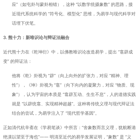
应”（如屯卦与蒙卦相错），这种 “以数学统摄象数” 的思路，接
近现代系统科学的 “符号化、模型化” 思维，为易学与现代科学对
话埋下伏笔。
3. 熊十力：新唯识论与辩证法融合
近代熊十力在《乾坤衍》中，以佛教唯识论改造易学，提出 “翕辟成
变” 的辩证法：
他将《乾》卦视为 “辟”（向上向外的扩张力，对应 “精神、理
性”），《坤》卦视为 “翕”（向下向内的凝聚力，对应 “物质、现
象”），认为宇宙的本质是 “翕辟互动、生生不息”，人的道德实践
就是 “以辟统翕、实现精神超越”。这种将传统义理与现代辩证法
结合的尝试，为易学注入了 “现代哲学基因”。
正如清代杭辛斋在《学易笔谈》中所言：“舍象数而言义理，犹航断港
绝潢以望至于海也”—— 明清至近代的易学发展证明，“象数” 是 “义