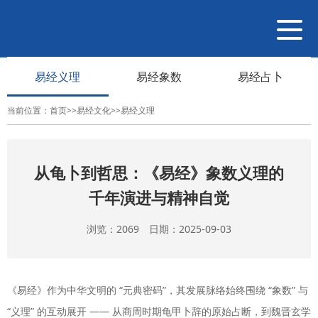
导
航
切
易经义理
易经象数
易经占卜
换
当前位置：
首页
>>
易经文化
>>
易经义理
从龟卜到哲思：《易经》象数义理的
千年演进与精神自觉
浏览：2069 日期：2025-09-03
《易经》作为中华文明的 “元典密码”，其发展脉络始终围绕 “象数” 与
“义理” 的互动展开 —— 从商周时期龟甲卜辞的原始占断，到魏晋玄学