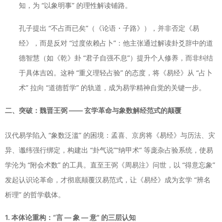
知，为 “以象明事” 的理性解读铺路。
孔子提出 “不占而已矣”（《论语・子路》），并非否定《易
经》，而是反对 “过度依赖占卜”：他主张通过解读卦爻辞中的道
德智慧（如《乾》卦 “君子自强不息”）提升个人修养，而非纠结
于具体吉凶。这种 “重义理轻占验” 的态度，将《易经》从 “占卜
术” 拉向 “道德哲学” 的轨道，成为易学精神自觉的关键一步。
二、突破：魏晋王弼 —— 玄学革命与象数解经范式的颠覆
汉代易学陷入 “象数泛滥” 的困境：孟喜、京房将《易经》与历法、灾
异、谶纬强行绑定，构建出 “卦气说”“纳甲术” 等庞杂占验系统，使易
学沦为 “附会术数” 的工具。直至王弼《周易注》问世，以 “得意忘象”
发起认识论革命，才彻底颠覆汉易范式，让《易经》成为玄学 “辨名
析理” 的哲学载体。
1. 本体论重构：“言 — 象 — 意” 的三层认知