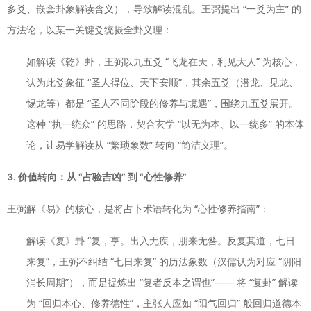
多爻、嵌套卦象解读含义），导致解读混乱。王弼提出 “一爻为主” 的
方法论，以某一关键爻统摄全卦义理：
如解读《乾》卦，王弼以九五爻 “飞龙在天，利见大人” 为核心，
认为此爻象征 “圣人得位、天下安顺”，其余五爻（潜龙、见龙、
惕龙等）都是 “圣人不同阶段的修养与境遇”，围绕九五爻展开。
这种 “执一统众” 的思路，契合玄学 “以无为本、以一统多” 的本体
论，让易学解读从 “繁琐象数” 转向 “简洁义理”。
3. 价值转向：从 “占验吉凶” 到 “心性修养”
王弼解《易》的核心，是将占卜术语转化为 “心性修养指南”：
解读《复》卦 “复，亨。出入无疾，朋来无咎。反复其道，七日
来复”，王弼不纠结 “七日来复” 的历法象数（汉儒认为对应 “阴阳
消长周期”），而是提炼出 “复者反本之谓也”—— 将 “复卦” 解读
为 “回归本心、修养德性”，主张人应如 “阳气回归” 般回归道德本