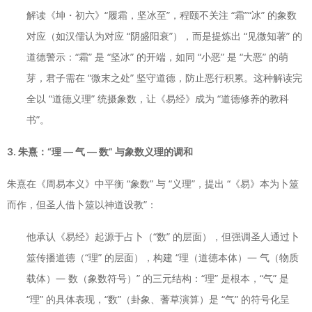
解读《坤・初六》“履霜，坚冰至”，程颐不关注 “霜”“冰” 的象数
对应（如汉儒认为对应 “阴盛阳衰”），而是提炼出 “见微知著” 的
道德警示：“霜” 是 “坚冰” 的开端，如同 “小恶” 是 “大恶” 的萌
芽，君子需在 “微末之处” 坚守道德，防止恶行积累。这种解读完
全以 “道德义理” 统摄象数，让《易经》成为 “道德修养的教科
书”。
3. 朱熹：“理 — 气 — 数” 与象数义理的调和
朱熹在《周易本义》中平衡 “象数” 与 “义理”，提出 “《易》本为卜筮
而作，但圣人借卜筮以神道设教”：
他承认《易经》起源于占卜（“数” 的层面），但强调圣人通过卜
筮传播道德（“理” 的层面），构建 “理（道德本体）— 气（物质
载体）— 数（象数符号）” 的三元结构：“理” 是根本，“气” 是
“理” 的具体表现，“数”（卦象、蓍草演算）是 “气” 的符号化呈