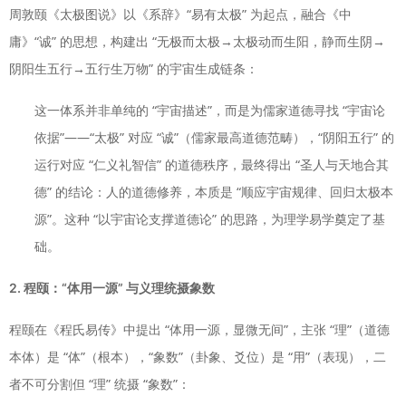
周敦颐《太极图说》以《系辞》“易有太极” 为起点，融合《中
庸》“诚” 的思想，构建出 “无极而太极→太极动而生阳，静而生阴→
阴阳生五行→五行生万物” 的宇宙生成链条：
这一体系并非单纯的 “宇宙描述”，而是为儒家道德寻找 “宇宙论
依据”——“太极” 对应 “诚”（儒家最高道德范畴），“阴阳五行” 的
运行对应 “仁义礼智信” 的道德秩序，最终得出 “圣人与天地合其
德” 的结论：人的道德修养，本质是 “顺应宇宙规律、回归太极本
源”。这种 “以宇宙论支撑道德论” 的思路，为理学易学奠定了基
础。
2. 程颐：“体用一源” 与义理统摄象数
程颐在《程氏易传》中提出 “体用一源，显微无间”，主张 “理”（道德
本体）是 “体”（根本），“象数”（卦象、爻位）是 “用”（表现），二
者不可分割但 “理” 统摄 “象数”：