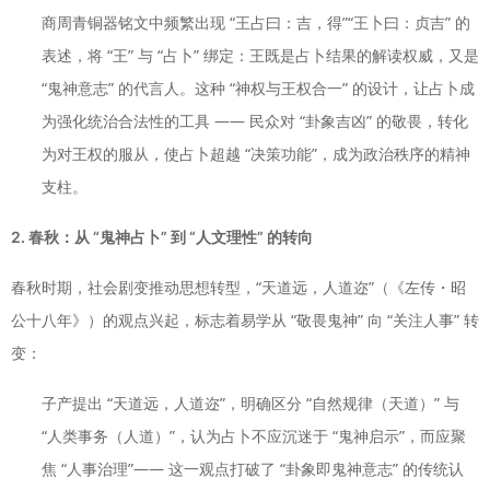
商周青铜器铭文中频繁出现 “王占曰：吉，得”“王卜曰：贞吉” 的
表述，将 “王” 与 “占卜” 绑定：王既是占卜结果的解读权威，又是
“鬼神意志” 的代言人。这种 “神权与王权合一” 的设计，让占卜成
为强化统治合法性的工具 —— 民众对 “卦象吉凶” 的敬畏，转化
为对王权的服从，使占卜超越 “决策功能”，成为政治秩序的精神
支柱。
2. 春秋：从 “鬼神占卜” 到 “人文理性” 的转向
春秋时期，社会剧变推动思想转型，“天道远，人道迩”（《左传・昭
公十八年》）的观点兴起，标志着易学从 “敬畏鬼神” 向 “关注人事” 转
变：
子产提出 “天道远，人道迩”，明确区分 “自然规律（天道）” 与
“人类事务（人道）”，认为占卜不应沉迷于 “鬼神启示”，而应聚
焦 “人事治理”—— 这一观点打破了 “卦象即鬼神意志” 的传统认