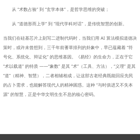
从 “术数占验” 到 “玄学本体”，是哲学思维的突破；
从 “道德形而上学” 到 “现代学科对话”，是传统智慧的创新。
当我们在硅基芯片上刻写二进制代码时，当我们用 AI 算法模拟道德决
策时，或许未曾想到，三千年前蓍草排列的卦象中，早已蕴藏着 “符
号化、系统化、辩证化” 的思维基因。《易经》的生命力，正在于它
“术以载道” 的特质 ——“象数” 是其 “术”（工具、方法），“义理” 是其
“道”（精神、智慧），二者相辅相成，让这部古老经典既能回应先民
的占卜需求，也能解答现代人的精神困惑。这种 “与时俱进又不失本
源” 的智慧，正是中华文明生生不息的核心密码。