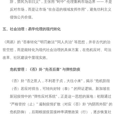
辞，禁民为非曰义”，主张用 “时中” 伦理重构市场边界 —— 不是
反对市场，而是让市场 “在合适的领域发挥作用”，避免功利主义
侵蚀公共价值。
五、社会治理：易学伦理的现代转化
《周易》的 “否泰转化”“明罚敕法”“同人共治” 等思想，并非古代的治
世空想，而是能转化为现代社会治理的具体方案，在危机应对、司法
改革、社区建设中显现实效。
危机管理：《否》卦 “先否后喜” 与弹性防疫
《否》卦 “否之匪人，不利君子贞，大往小来”，揭示 “危机阶段
（否）若应对得当，可转向好转（泰）” 的辩证逻辑。新加坡在
新冠疫情中的 “弹性应对系统”，正是这一思想的落地：初期通过
“严格管控（止）” 遏制疫情扩散（对应《否》卦 “内阴而外阳” 的
危机防御），后期根据疫苗接种率调整政策（行），逐步恢复社