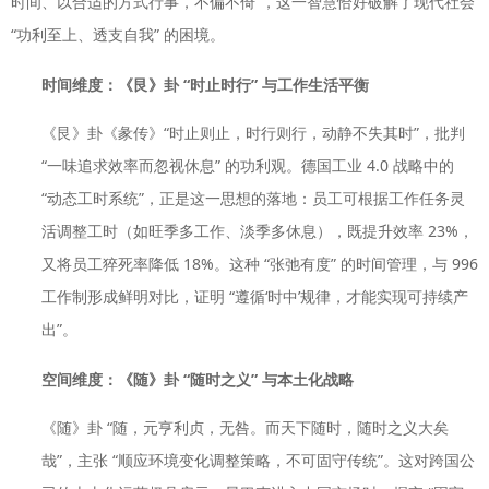
时间、以合适的方式行事，不偏不倚”，这一智慧恰好破解了现代社会
“功利至上、透支自我” 的困境。
时间维度：《艮》卦 “时止时行” 与工作生活平衡
《艮》卦《彖传》“时止则止，时行则行，动静不失其时”，批判
“一味追求效率而忽视休息” 的功利观。德国工业 4.0 战略中的
“动态工时系统”，正是这一思想的落地：员工可根据工作任务灵
活调整工时（如旺季多工作、淡季多休息），既提升效率 23%，
又将员工猝死率降低 18%。这种 “张弛有度” 的时间管理，与 996
工作制形成鲜明对比，证明 “遵循‘时中’规律，才能实现可持续产
出”。
空间维度：《随》卦 “随时之义” 与本土化战略
《随》卦 “随，元亨利贞，无咎。而天下随时，随时之义大矣
哉”，主张 “顺应环境变化调整策略，不可固守传统”。这对跨国公