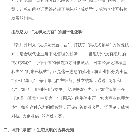
性，避免因盲目扩张突破风险边界。这种 “知止不殆” 的领导智
慧，让乾卦的辩证思维超越了单纯的 “成功学”，成为企业可持续
发展的指南。
组织活力：“见群龙无首” 的扁平化逻辑
《乾》卦用九 “见群龙无首，吉”，打破了 “集权式领导” 的传统认
知，暗合现代企业扁平化管理的趋势 —— 当组织中没有绝对的
“权威核心”，每个个体的创造力才能被激活。日本经营之神稻盛
和夫的 “阿米巴模式”，正是这一思想的落地：将企业拆分为小型
“阿米巴单元”，每个单元自主经营、独立核算，通过 “阴阳和
合”（如部门间的协作与竞争）实现整体活力。正如涩泽荣一在
《论语与算盘》中所言：“《周易》的刚健中正，实为商业伦理之
本”，如今这种东方组织智慧，正被硅谷创业公司广泛借鉴，成为
对抗 “大企业病” 的有效方案。
二、坤卦 “厚德”：生态文明的古典先知