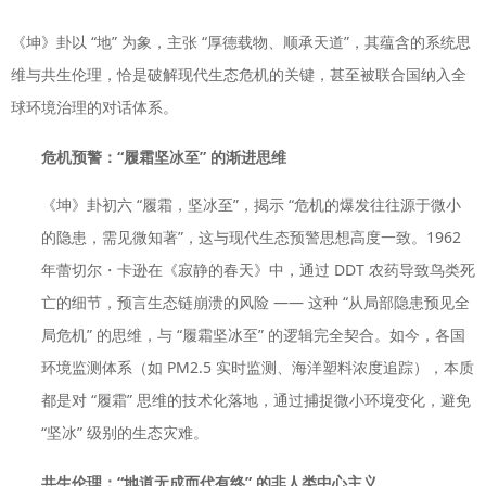
《坤》卦以 “地” 为象，主张 “厚德载物、顺承天道”，其蕴含的系统思
维与共生伦理，恰是破解现代生态危机的关键，甚至被联合国纳入全
球环境治理的对话体系。
危机预警：“履霜坚冰至” 的渐进思维
《坤》卦初六 “履霜，坚冰至”，揭示 “危机的爆发往往源于微小
的隐患，需见微知著”，这与现代生态预警思想高度一致。1962
年蕾切尔・卡逊在《寂静的春天》中，通过 DDT 农药导致鸟类死
亡的细节，预言生态链崩溃的风险 —— 这种 “从局部隐患预见全
局危机” 的思维，与 “履霜坚冰至” 的逻辑完全契合。如今，各国
环境监测体系（如 PM2.5 实时监测、海洋塑料浓度追踪），本质
都是对 “履霜” 思维的技术化落地，通过捕捉微小环境变化，避免
“坚冰” 级别的生态灾难。
共生伦理：“地道无成而代有终” 的非人类中心主义