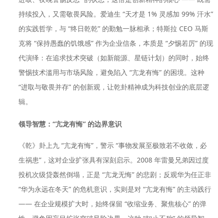
持续投入，又需敬畏风险。爱迪生 “天才是 1% 灵感加 99% 汗水”
的实践哲学，与 “终日乾乾” 的勤勉一脉相承；特斯拉 CEO 马斯
克将 “保持愚蠢的饥饿感” 作为企业信条，本质是 “夕惕若厉” 的现
代演绎：在追求技术突破（如新能源、星链计划）的同时，始终
警惕技术滥用与市场风险，避免陷入 “亢龙有悔” 的困境。这种
“进取与敬畏并存” 的创新观，让乾卦精神成为科技创业的底层逻
辑。
领导智慧：“亢龙有悔” 的边界意识
《乾》卦上九 “亢龙有悔”，警示 “事物发展至极致若不收敛，必
生祸患”，这对企业扩张具有深刻启示。2008 年雷曼兄弟因过度
投机次级贷轰然倒塌，正是 “亢龙无悔” 的悲剧；反观华为任正非
“华为永远在冬天” 的危机意识，实则是对 “亢龙有悔” 的主动践行
—— 在企业规模扩大时，始终保留 “收缩业务、聚焦核心” 的弹