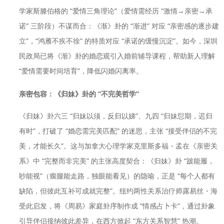
学家斯滕伯格的 “爱情三角理论”（爱情需经历 “激情→亲密→承
诺” 三阶段）不谋而合：《渐》卦的 “渐进” 对应 “亲密感的逐步建
立”，“鸿雁不疾不徐” 的特质对应 “承诺的缓慢沉淀”。如今，深圳
民政局已将《渐》卦的婚恋观引入婚前辅导课程，帮助新人理解
“爱情需要时间培育”，降低闪婚闪离率。
亲密包容：《归妹》卦的 “不完美哲学”
《归妹》卦六三 “归妹以须，反归以娣”、九四 “归妹愆期，迟归
有时”，打破了 “婚恋需完美匹配” 的迷思，主张 “接受伴侣的不完
美，才能长久”。这与加拿大心理学家克里斯多福・孟在《亲密关
系》中 “完整而非完美” 的主张高度契合：《归妹》卦 “跛能履，
眇能视”（瘸腿能走路，独眼能看见）的隐喻，正是 “每个人都有
缺陷，但彼此互补可成就完整”。纽约两性关系治疗师露易丝・海
受此启发，将《周易》家庭卦序制作成 “情感占卜卡”，通过卦象
引导伴侣接纳彼此差异，在西方掀起 “东方关系智慧” 热潮。