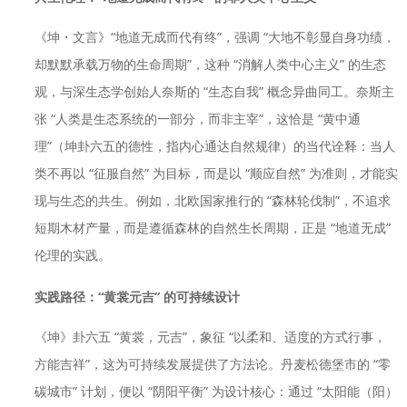
《坤・文言》“地道无成而代有终”，强调 “大地不彰显自身功绩，
却默默承载万物的生命周期”，这种 “消解人类中心主义” 的生态
观，与深生态学创始人奈斯的 “生态自我” 概念异曲同工。奈斯主
张 “人类是生态系统的一部分，而非主宰”，这恰是 “黄中通
理”（坤卦六五的德性，指内心通达自然规律）的当代诠释：当人
类不再以 “征服自然” 为目标，而是以 “顺应自然” 为准则，才能实
现与生态的共生。例如，北欧国家推行的 “森林轮伐制”，不追求
短期木材产量，而是遵循森林的自然生长周期，正是 “地道无成”
伦理的实践。
实践路径：“黄裳元吉” 的可持续设计
《坤》卦六五 “黄裳，元吉”，象征 “以柔和、适度的方式行事，
方能吉祥”，这为可持续发展提供了方法论。丹麦松德堡市的 “零
碳城市” 计划，便以 “阴阳平衡” 为设计核心：通过 “太阳能（阳）