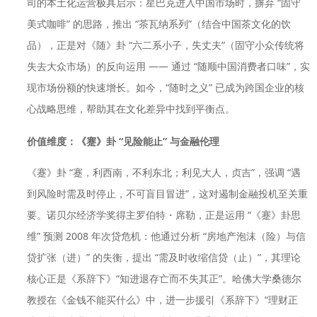
司的本土化运营极具启示：星巴克进入中国市场时，摒弃 “固守
美式咖啡” 的思路，推出 “茶瓦纳系列”（结合中国茶文化的饮
品），正是对《随》卦 “六二系小子，失丈夫”（固守小众传统将
失去大众市场）的反向运用 —— 通过 “随顺中国消费者口味”，实
现市场份额的快速增长。如今，“随时之义” 已成为跨国企业的核
心战略思维，帮助其在文化差异中找到平衡点。
价值维度：《蹇》卦 “见险能止” 与金融伦理
《蹇》卦 “蹇，利西南，不利东北；利见大人，贞吉”，强调 “遇
到风险时需及时停止，不可盲目冒进”，这对遏制金融投机至关重
要。诺贝尔经济学奖得主罗伯特・席勒，正是运用 “《蹇》卦思
维” 预测 2008 年次贷危机：他通过分析 “房地产泡沫（险）与信
贷扩张（进）” 的失衡，提出 “需及时收缩信贷（止）”，其理论
核心正是《系辞下》“知进退存亡而不失其正”。哈佛大学桑德尔
教授在《金钱不能买什么》中，进一步援引《系辞下》“理财正