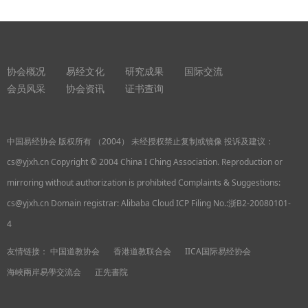
协会概况
易经文化
研究成果
国际交流
会员风采
协会资讯
证书查询
中国易经协会 版权所有 （2004） 未经授权禁止复制或镜像 投诉及建议：
cs@yjxh.cn Copyright © 2004 China I Ching Association. Reproduction or
mirroring without authorization is prohibited Complaints & Suggestions:
cs@yjxh.cn Domain registrar: Alibaba Cloud ICP Filing No.:浙B2-20080101-
4
友情链接：
中国道教协会
香港道教联合会
IICA国际易经协会
海峽兩岸易學交流会
正先書院