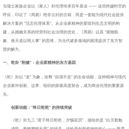
当瑞士家族企业以《家人》卦伦理传承百年基业 —— 这些跨越时空的
呼应，印证了《周易》绝非尘封的古籍，而是一套能为现代社会提供
解决方案的 “活态伦理体系”。从企业家精神的塑造到生态文明的构
建，从婚姻关系的经营到社会治理的优化，《周易》以其 “观物取
象、推天道以明人事” 的思维，为当代诸多领域的困境提供了东方智
慧的解方。
一、乾卦 “刚健”：企业家精神的东方基因
《乾》卦以 “龙” 为象，诠释 “自强不息” 的生命动能，这种精神与现代
企业家对创新、边界、组织的探索高度契合，成为商业伦理的重要源
头。
创新动能：“终日乾乾” 的持续突破
《乾》卦九三 “君子终日乾乾，夕惕若厉”，描绘的是 “白天勤勉
进取、夜晚警惕反思” 的状态，这恰是创新精神的核心 —— 既需