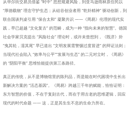
从华尔街交易员借鉴 “时中” 思想规避风险，到亚马逊雨林原住民以
“厚德载物” 理念守护生态；从硅谷创业者用 “乾卦精神” 驱动创新，到
联合国谈判桌引用 “保合太和” 凝聚共识 ——《周易》伦理的现代实
践，早已超越 “文化复古” 的范畴，成为一种 “指向未来的智慧”。德国
社会学家贝克提出 “风险社会” 理论时，或许未曾想到，《既济》卦
“曳其轮，濡其尾” 早已道出 “文明发展需警惕过度冒进” 的辩证法则；
当现代社会陷入 “效率与公平”“发展与生态” 的二元对立时，《周易》
的 “阴阳平衡” 思维恰能提供第三条路径。
真正的传统，从不是博物馆里的陈列品，而是能在时代困境中生长出
新解决方案的 “活态基因”。《周易》跨越三千年的赋能，恰恰证明：
东方智慧的价值，不在于复刻古代，而在于用古老的思维逻辑，回应
现代的时代命题 —— 这，正是其生生不息的生命力所在。