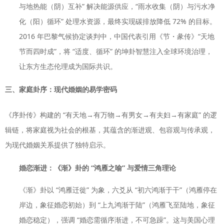
与地热能（阴）互补” 解决能源供应，“雨水收集（阴）与污水净
化（阳）循环” 处理水资源，最终实现碳排放降低 72% 的目标。
2016 年巴黎气候协定谈判中，中国代表引用《节・彖传》“天地
节而四时成”，将 “适度、循环” 的坤卦智慧注入全球环境治理，
让东方生态伦理成为国际共识。
三、家庭卦序：现代婚姻的易学密码
《序卦传》构建的 “有天地→有万物→有男女→有夫妇→有家庭” 的逻
辑链，将家庭视为社会的根基，其蕴含的渐进观、包容观与传承观，
为现代婚姻关系提供了独特启示。
婚恋渐进：《渐》卦的 “鸿雁之喻” 与爱情三角理论
《渐》卦以 “鸿雁迁徙” 为象，六爻从 “初六鸿渐于干”（鸿雁停在
岸边，象征婚恋初始）到 “上九鸿渐于陆”（鸿雁飞至陆地，象征
婚恋稳定），强调 “婚恋需循序渐进，不可急躁”。这与美国心理