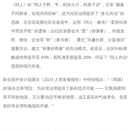
《同人》卦 “同人于野，亨，利涉大川，利君子贞”，主张 “聚集
不同群体，实现共同目标”，这为社区治理提供了 “多元共治” 的
思路。北京回龙观社区在改造中，运用《同人・彖传》“柔得位得
中而应乎乾” 的逻辑：以社区居委会为 “柔”（协调者），对接居
民、物业、企业等 “乾”（参与者），通过 “兴趣社群、公益项目”
凝聚共识，建立 “有事好商量” 的共治模式。改造后，社区纠纷调
解成功率提升至 93%，居民满意度提高 28%，印证了 “同人共治”
思想的现代价值。
联合国开发计划署在《2023 人类发展报告》中特别指出：“《周易》
的‘保合太和’理念，为全球治理提供了新的范式可能 —— 它既强调‘和
而不同’的包容，又注重‘动态平衡’的智慧，这正是应对气候变化、贫富
差距等全球性挑战的关键。”