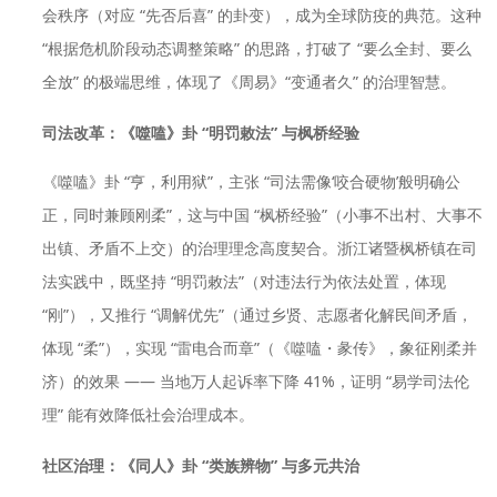
会秩序（对应 “先否后喜” 的卦变），成为全球防疫的典范。这种
“根据危机阶段动态调整策略” 的思路，打破了 “要么全封、要么
全放” 的极端思维，体现了《周易》“变通者久” 的治理智慧。
司法改革：《噬嗑》卦 “明罚敕法” 与枫桥经验
《噬嗑》卦 “亨，利用狱”，主张 “司法需像‘咬合硬物’般明确公
正，同时兼顾刚柔”，这与中国 “枫桥经验”（小事不出村、大事不
出镇、矛盾不上交）的治理理念高度契合。浙江诸暨枫桥镇在司
法实践中，既坚持 “明罚敕法”（对违法行为依法处置，体现
“刚”），又推行 “调解优先”（通过乡贤、志愿者化解民间矛盾，
体现 “柔”），实现 “雷电合而章”（《噬嗑・彖传》，象征刚柔并
济）的效果 —— 当地万人起诉率下降 41%，证明 “易学司法伦
理” 能有效降低社会治理成本。
社区治理：《同人》卦 “类族辨物” 与多元共治