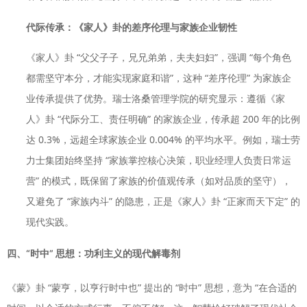
代际传承：《家人》卦的差序伦理与家族企业韧性
《家人》卦 “父父子子，兄兄弟弟，夫夫妇妇”，强调 “每个角色
都需坚守本分，才能实现家庭和谐”，这种 “差序伦理” 为家族企
业传承提供了优势。瑞士洛桑管理学院的研究显示：遵循《家
人》卦 “代际分工、责任明确” 的家族企业，传承超 200 年的比例
达 0.3%，远超全球家族企业 0.004% 的平均水平。例如，瑞士劳
力士集团始终坚持 “家族掌控核心决策，职业经理人负责日常运
营” 的模式，既保留了家族的价值观传承（如对品质的坚守），
又避免了 “家族内斗” 的隐患，正是《家人》卦 “正家而天下定” 的
现代实践。
四、“时中” 思想：功利主义的现代解毒剂
《蒙》卦 “蒙亨，以亨行时中也” 提出的 “时中” 思想，意为 “在合适的