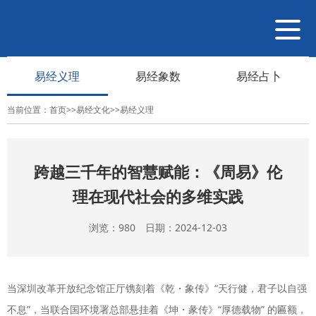
导
航
切
易经义理
易经象数
易经占卜
换
当前位置：
首页
>>
易经文化
>>
易经义理
跨越三千年的智慧赋能：《周易》伦
理在现代社会的多维实践
浏览：980 日期：2024-12-03
当深圳改革开放纪念馆正厅镌刻着《乾・象传》“天行健，君子以自强
不息”，当联合国环境署总部悬挂着《坤・彖传》“厚德载物” 的匾额，